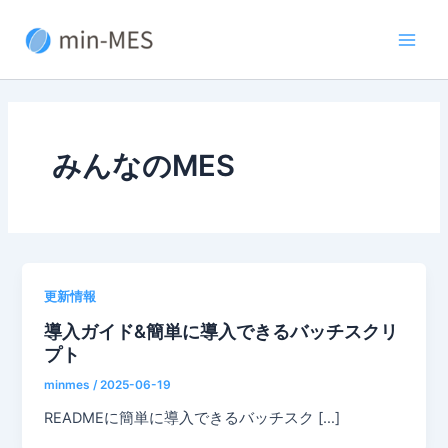
内
容
Main
を
ス
Men
キ
ッ
プ
みんなのMES
更新情報
導入ガイド&簡単に導入できるバッチスクリ
プト
minmes
/
2025-06-19
READMEに簡単に導入できるバッチスク […]