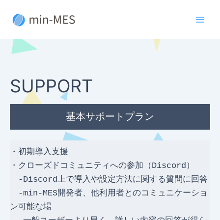
内
容
Main
を
ス
Men
キ
ッ
プ
SUPPORT
基本サポートプラン
・初期導入支援
・クローズドコミュニティへの参加（Discord）
　-Discord上で導入や設定方法に関する質問に回答
　-min-MES開発者、他利用者とのコミュニケーショ
ン可能な場